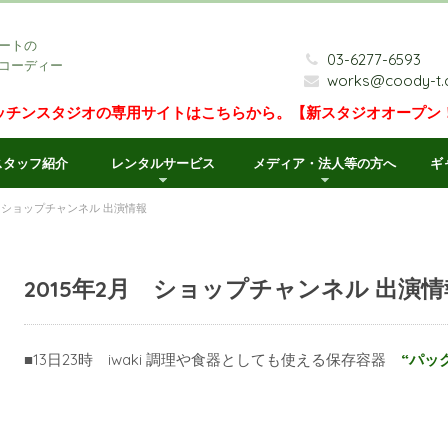
ートの
03-6277-6593
コーディー
works@coody-t
ッチンスタジオの専用サイトはこちらから。【新スタジオオープン
スタッフ紹介
レンタルサービス
メディア・法人等の方へ
ギ
月 ショップチャンネル 出演情報
2015年2月 ショップチャンネル 出演情
■13日23時 iwaki 調理や食器としても使える保存容器
“パッ