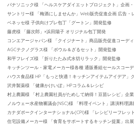
パナソニック様 「ヘルスケアダイエットプロジェクト」企画
サントリー様 「梅酒にしませんか」Web販売促進企画 広告・
ベネッセ様 子供向けプレ包丁「グートン」開発監修
藤虎様 「藤次郎」×浜田陽子 オリジナル包丁開発
コンエアージャパン様 「クイジナート」商品販売促進コーディネ
AGCテクノグラス様 「ボウル＆ざるセット」開発監修
和平フレイズ様 「折りたたみ式水切りラック」開発監修
キッチンツール・家電メーカー様各種 通販番組セールスコー
ハウス食品様 HP「もっと快適！キッチンアイテムアイデア」
沢井製薬様 「健康かけいぼ」HPコラム＆レシピ
村上農園様 「村上農園社員がためして納得！豆苗レシピ」企
ノルウェー水産物審議会(NSC)様 「料理イベント」講演料理講
カナダポークインターナショナル(CPI)様 「レシピリーフレ
住宅設備メーカー様 「食育をサポートするキッチン提案」出