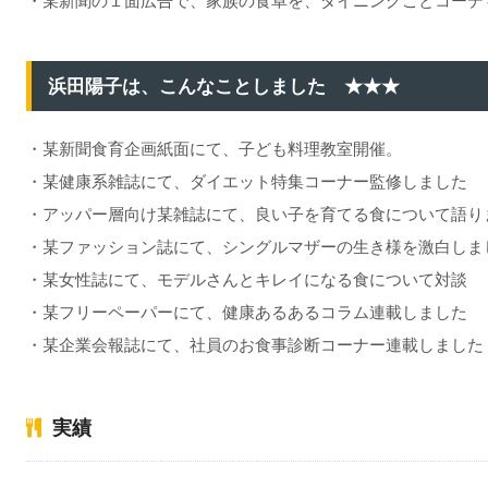
・某新聞の１面広告で、家族の食卓を、ダイニングごとコーデ
浜田陽子は、こんなことしました ★★★
・某新聞食育企画紙面にて、子ども料理教室開催。
・某健康系雑誌にて、ダイエット特集コーナー監修しました
・アッパー層向け某雑誌にて、良い子を育てる食について語り
・某ファッション誌にて、シングルマザーの生き様を激白しま
・某女性誌にて、モデルさんとキレイになる食について対談
・某フリーペーパーにて、健康あるあるコラム連載しました
・某企業会報誌にて、社員のお食事診断コーナー連載しました
実績