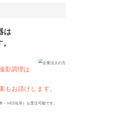
器は
す。
撮影調理は
案もお請けします。
本・WEB化等）も受注可能です。