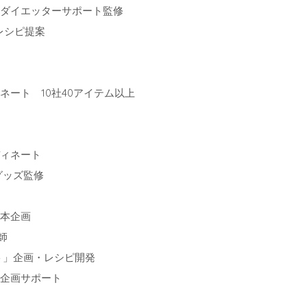
・ダイエッターサポート監修
レシピ提案
ート 10社40アイテム以上
ディネート
グッズ監修
業本企画
師
ット」企画・レシピ開発
展企画サポート