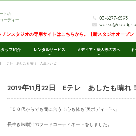
ートの
03-6277-6593
コーディー
works@coody-t
ッチンスタジオの専用サイトはこちらから。【新スタジオオープン
スタッフ紹介
レンタルサービス
メディア・法人等の方へ
ギ
月22日 Eテレ あしたも晴れ！人生レシピ
2019年11月22日 Eテレ あしたも晴
「５０代からでも間に合う！心も体も”美ボディー”へ」
長生き味噌汁のフードコーディネートをしました。