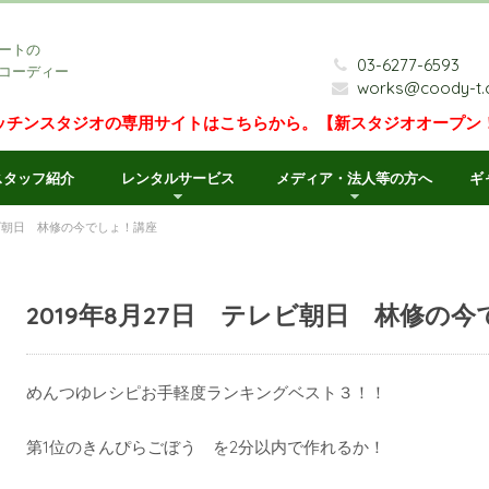
ートの
03-6277-6593
コーディー
works@coody-t
ッチンスタジオの専用サイトはこちらから。【新スタジオオープン
スタッフ紹介
レンタルサービス
メディア・法人等の方へ
ギ
テレビ朝日 林修の今でしょ！講座
2019年8月27日 テレビ朝日 林修の
めんつゆレシピお手軽度ランキングベスト３！！
第1位のきんぴらごぼう を2分以内で作れるか！