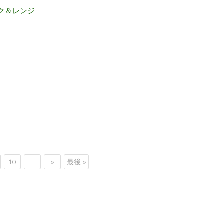
ック＆レンジ
ル
10
...
»
最後 »